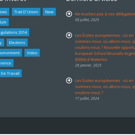
ews
Trait D´union
New
Ne touches pas à nos délégatio
08 juillet, 2025
dum
egulations 2014
Les Écoles européennes : où en
sommes-nous, où allons-nous, 
y
Elections
voulons-nous ? Nouvelle opport
nvironment
Video
European School Brussels-Argen
(EEBA) à Waterloo
erence
28 janvier, 2025
 De Travail
Les Écoles européennes : où en
sommes-nous, où allons-nous, 
voulons-nous ?
17 juillet, 2024