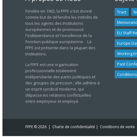
Fondée en 1962, la FFPE s'est donné
Tract
N
comme but de défendre les intérêts de
Memoran
tous les agents des Institutions
européennes et de promouvoir
EU Staff R
l'indépendance et l'excellence de la
Fonction publique européenne. La
Europe Da
FFPE est présente dans la plupart des
Working E
Institutions.
Past Conf
La FFPE est une organisation
professionnelle totalement
Conditions
indépendante des partis politiques et
des groupes de pression ; elle adhère à
un esprit syndical moderne, qui
dépasse les relations conflictuelles
entre employeur et employé.
FFPE
© 2026 |
Charte de confidentialité
|
Conditions de vente