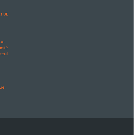
ns UE
que
unité
teuil
que