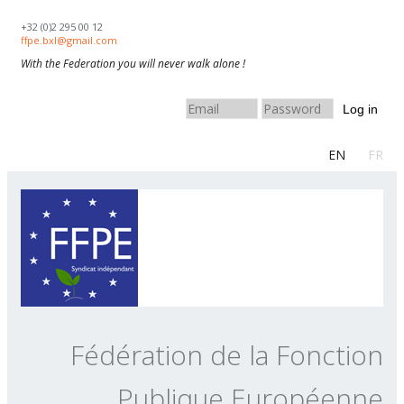
Skip to navigation
Aller au contenu principal
+32 (0)2 295 00 12
ffpe.bxl@gmail.com
With the Federation you will never walk alone !
Log in
EN
FR
Fédération de la Fonction
Publique Européenne