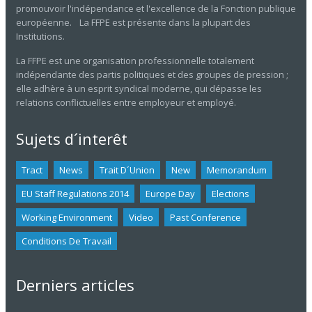
promouvoir l'indépendance et l'excellence de la Fonction publique
européenne. La FFPE est présente dans la plupart des
Institutions.
La FFPE est une organisation professionnelle totalement
indépendante des partis politiques et des groupes de pression ;
elle adhère à un esprit syndical moderne, qui dépasse les
relations conflictuelles entre employeur et employé.
Sujets d´interêt
Tract
News
Trait D´union
New
Memorandum
EU Staff Regulations 2014
Europe Day
Elections
Working Environment
Video
Past Conference
Conditions De Travail
Derniers articles