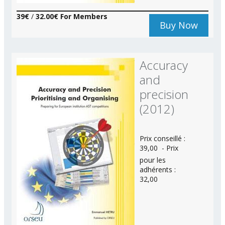
39€
/
32.00€ For Members
Buy Now
Accuracy
and
precision
(2012)
Prix conseillé :
39,00  - Prix
pour les
adhérents :
32,00