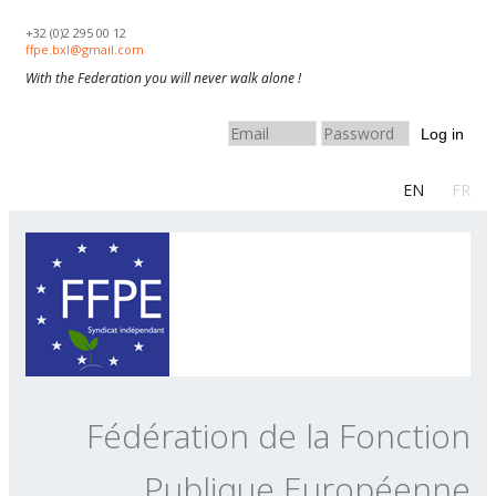
Skip to navigation
Aller au contenu principal
+32 (0)2 295 00 12
ffpe.bxl@gmail.com
With the Federation you will never walk alone !
Log in
EN
FR
Fédération de la Fonction
Publique Européenne