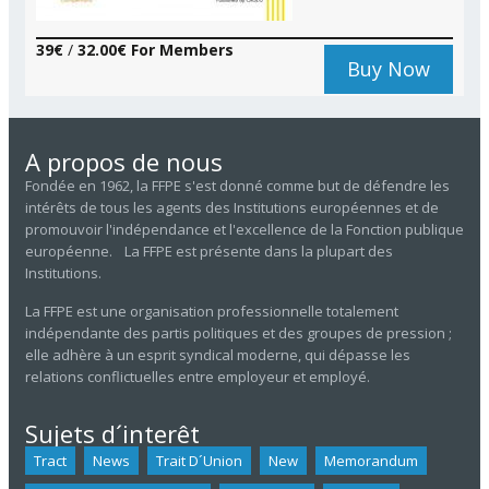
39€
/
32.00€ For Members
Buy Now
A propos de nous
Fondée en 1962, la FFPE s'est donné comme but de défendre les
intérêts de tous les agents des Institutions européennes et de
promouvoir l'indépendance et l'excellence de la Fonction publique
européenne. La FFPE est présente dans la plupart des
Institutions.
La FFPE est une organisation professionnelle totalement
indépendante des partis politiques et des groupes de pression ;
elle adhère à un esprit syndical moderne, qui dépasse les
relations conflictuelles entre employeur et employé.
Sujets d´interêt
Tract
News
Trait D´union
New
Memorandum