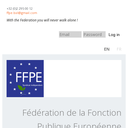
Skip to navigation
Aller au contenu principal
+32 (0)2 295 00 12
ffpe.bxl@gmail.com
With the Federation you will never walk alone !
Log in
EN
FR
Fédération de la Fonction
Publique Européenne