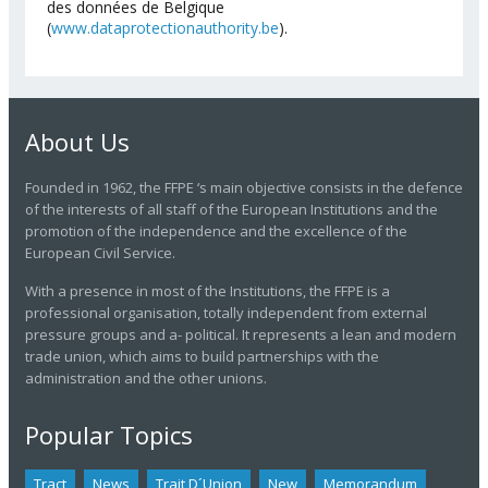
des données de Belgique
(
www.dataprotectionauthority.be
).
About Us
Founded in 1962, the FFPE ‘s main objective consists in the defence
of the interests of all staff of the European Institutions and the
promotion of the independence and the excellence of the
European Civil Service.
With a presence in most of the Institutions, the FFPE is a
professional organisation, totally independent from external
pressure groups and a- political. It represents a lean and modern
trade union, which aims to build partnerships with the
administration and the other unions.
Popular Topics
Tract
News
Trait D´union
New
Memorandum