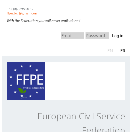
Skip to navigation
Skip to main content
+32 (0)2 295 00 12
ffpe.bxl@gmail.com
With the Federation you will never walk alone !
Log in
EN
FR
European Civil Service
Federation