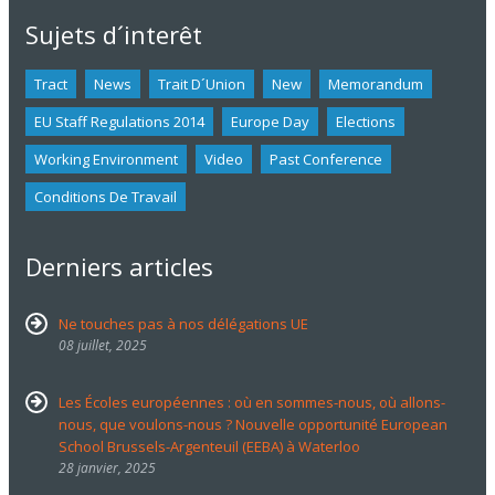
Sujets d´interêt
Tract
News
Trait D´union
New
Memorandum
EU Staff Regulations 2014
Europe Day
Elections
Working Environment
Video
Past Conference
Conditions De Travail
Derniers articles
Ne touches pas à nos délégations UE
08 juillet, 2025
Les Écoles européennes : où en sommes-nous, où allons-
nous, que voulons-nous ? Nouvelle opportunité European
School Brussels-Argenteuil (EEBA) à Waterloo
28 janvier, 2025