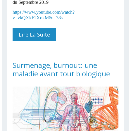
du Septembre 2019
https://www.youtube.com/watch?
v=vkQXkF2XokM&t=38s
Lire La Suite
De Succession: Aspects
Civils Et Fiscaux
Surmenage, burnout: une
maladie avant tout biologique