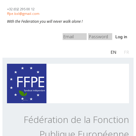
Skip to navigation
Aller au contenu principal
+32 (0)2 295 00 12
ffpe.bxl@gmail.com
With the Federation you will never walk alone !
Log in
EN
FR
Fédération de la Fonction
Publique Européenne