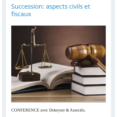
POUR UNE « NOUVELLE
Succession: aspects civils et
NORMALITÉ » EN 2021
fiscaux
CONFERENCE avec Dekeyser & Associés,