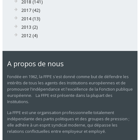
2018
(141)
2017
(42)
2014
(13)
2013
(2)
2012
(4)
A propos de nous
Fondée en 1962, la FFPE s'est donné comme but de défendre les
intérêts de tous les agents des Institutions européennes et de
promouvoir l'indépendance et l'excellence de la Fonction publique
européenne. La FFPE est présente dans la plupart des
Institutions.
La FFPE est une organisation professionnelle totalement
indépendante des partis politiques et des groupes de pression ;
elle adhère à un esprit syndical moderne, qui dépasse les
relations conflictuelles entre employeur et employé.