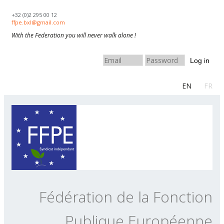
Skip to navigation
Aller au contenu principal
+32 (0)2 295 00 12
ffpe.bxl@gmail.com
With the Federation you will never walk alone !
Log in
EN
FR
Fédération de la Fonction
Publique Européenne