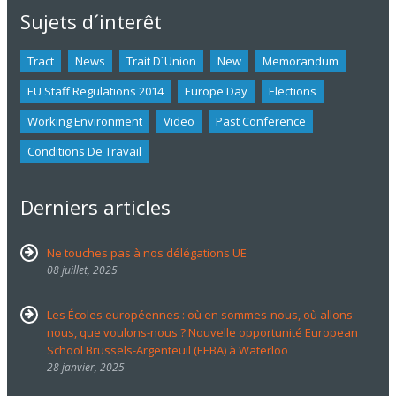
Sujets d´interêt
Tract
News
Trait D´union
New
Memorandum
EU Staff Regulations 2014
Europe Day
Elections
Working Environment
Video
Past Conference
Conditions De Travail
Derniers articles
Ne touches pas à nos délégations UE
08 juillet, 2025
Les Écoles européennes : où en sommes-nous, où allons-
nous, que voulons-nous ? Nouvelle opportunité European
School Brussels-Argenteuil (EEBA) à Waterloo
28 janvier, 2025