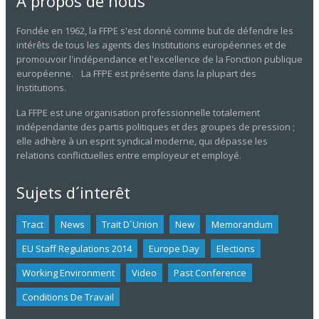
A propos de nous
Fondée en 1962, la FFPE s'est donné comme but de défendre les
intérêts de tous les agents des Institutions européennes et de
promouvoir l'indépendance et l'excellence de la Fonction publique
européenne. La FFPE est présente dans la plupart des
Institutions.
La FFPE est une organisation professionnelle totalement
indépendante des partis politiques et des groupes de pression ;
elle adhère à un esprit syndical moderne, qui dépasse les
relations conflictuelles entre employeur et employé.
Sujets d´interêt
Tract
News
Trait D´union
New
Memorandum
EU Staff Regulations 2014
Europe Day
Elections
Working Environment
Video
Past Conference
Conditions De Travail