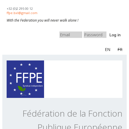
Skip to navigation
Aller au contenu principal
+32 (0)2 295 00 12
ffpe.bxl@gmail.com
With the Federation you will never walk alone !
Log in
EN
FR
Fédération de la Fonction
Publique Européenne