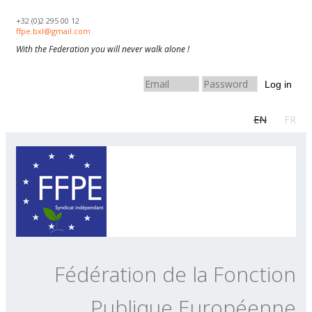
Skip to navigation
Aller au contenu principal
+32 (0)2 295 00 12
ffpe.bxl@gmail.com
With the Federation you will never walk alone !
Log in
EN
FR
Fédération de la Fonction
Publique Européenne