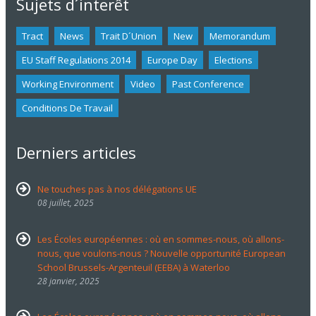
Sujets d´interêt
Tract
News
Trait D´union
New
Memorandum
EU Staff Regulations 2014
Europe Day
Elections
Working Environment
Video
Past Conference
Conditions De Travail
Derniers articles
Ne touches pas à nos délégations UE
08 juillet, 2025
Les Écoles européennes : où en sommes-nous, où allons-
nous, que voulons-nous ? Nouvelle opportunité European
School Brussels-Argenteuil (EEBA) à Waterloo
28 janvier, 2025