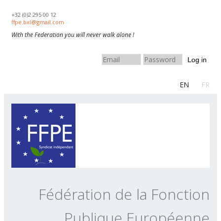
Skip to navigation
Aller au contenu principal
+32 (0)2 295 00 12
ffpe.bxl@gmail.com
With the Federation you will never walk alone !
Log in
EN
FR
Fédération de la Fonction
Publique Européenne