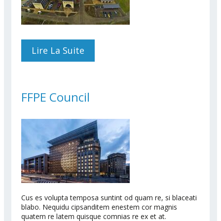
Lire La Suite
De FFPE Petten
FFPE Council
Cus es volupta temposa suntint od quam re, si blaceati
blabo. Nequidu cipsanditem enestem cor magnis
quatem re latem quisque comnias re ex et at.